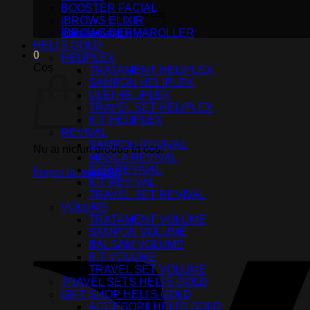
BOOSTER FACIAL
Nu ai niciun produs în coș.
iBROWS ELIXIR
iBROWS DERMAROLLER
Înapoi la magazin
HELI'S GOLD
0
HELIPLEX
Coș
TRATAMENT HELIPLEX
SAMPON HELIPLEX
ULEI HELIPLEX
TRAVEL SET HELIPLEX
KIT HELIPLEX
REVIVAL
SAMPON REVIVAL
Nu ai niciun produs în coș.
MASCA REVIVAL
SER REVIVAL
Înapoi la magazin
KIT REVIVAL
TRAVEL SET REVIVAL
VOLUME
TRATAMENT VOLUME
SAMPON VOLUME
BALSAM VOLUME
KIT VOLUME
TRAVEL SET VOLUME
TRAVEL SETS HELI'S GOLD
GIFT SHOP HELI'S GOLD
ACCESORII HELI'S GOLD