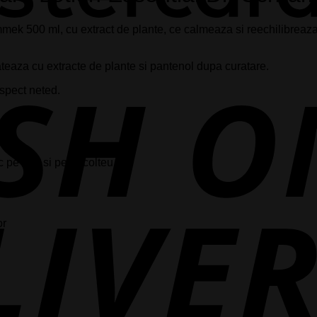
mmek 500 ml, cu extract de plante, ce calmeaza si reechilibreaz
pateaza cu extracte de plante si pantenol dupa curatare.
aspect neted.
pe fata si pe decolteu.
or