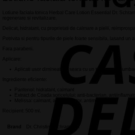
Lotiune faciala tonica Herbal Care Lotion Essential Dr. Schra
regenerare si revitalizare.
Delicat, hidratant, cu proprietati de calmare a pielii, reimpros
Potrivita si pentru tipurile de piele foarte sensibila, lasand un 
Fara parabeni.
Aplicare:
Aplicati usor dimineata si seara cu un tampon de bumbac 
Ingrediente eficiente:
Pantenol: hidratant, calmant
Extract de Coada soricelului: anti-bacterian, antiinflamat
Melissa: calmant, antiinflamator, antimicrobian
Recipient: 500 ml.
Brand
Dr. Christine Schrammek