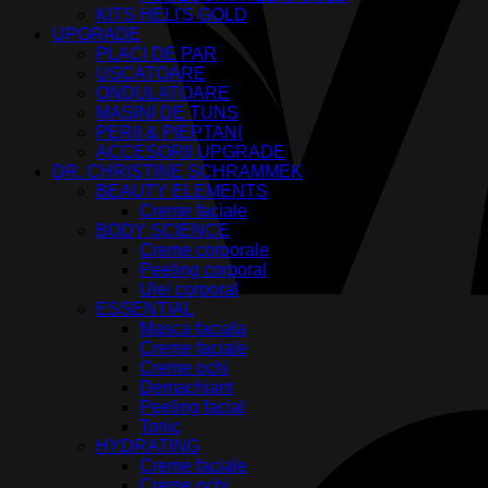
KITS HELI'S GOLD
UPGRADE
PLACI DE PAR
USCATOARE
ONDULATOARE
MASINI DE TUNS
PERII & PIEPTANI
ACCESORII UPGRADE
DR. CHRISTINE SCHRAMMEK
BEAUTY ELEMENTS
Creme faciale
BODY SCIENCE
Creme corporale
Peeling corporal
Ulei corporal
ESSENTIAL
Masca faciala
Creme faciale
Creme ochi
Demachiant
Peeling facial
Tonic
HYDRATING
Creme faciale
Creme ochi