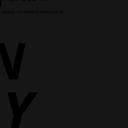
Cash
a pielea, accelerand procesul de
On
Delivery