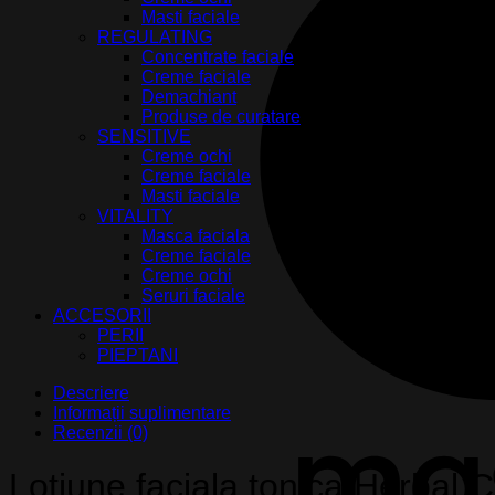
Masti faciale
REGULATING
Concentrate faciale
Creme faciale
Demachiant
Produse de curatare
SENSITIVE
Creme ochi
Creme faciale
Masti faciale
VITALITY
Masca faciala
Creme faciale
Creme ochi
Seruri faciale
ACCESORII
PERII
PIEPTANI
Descriere
Informații suplimentare
Recenzii (0)
Lotiune faciala tonica Herbal