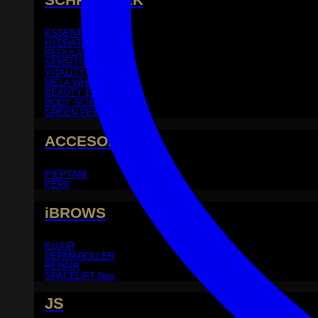
ESSENTIAL
HYDRATING
REGULATING
SENSITIVE
VITALITY
MELA WHITE
BEAUTY ELEMENTS
BODY SCIENCE
GREEN PEEL®
ACCESORII
PIEPTANI
PERII
iBROWS
ELIXIR
DERMAROLLER
REHAIR
SPACELIFT
JS