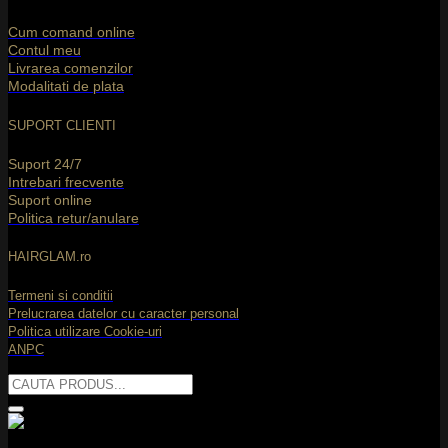
T
Cum comand online
Contul meu
Livrarea comenzilor
Modalitati de plata
SUPORT CLIENTI
Suport 24/7
Intrebari frecvente
Suport online
C
Politica retur/anulare
C
2
HAIRGLAM.ro
Termeni si conditii
Prelucrarea datelor cu caracter personal
Politica utilizare Cookie-uri
ANPC
Caută
după:
M
2