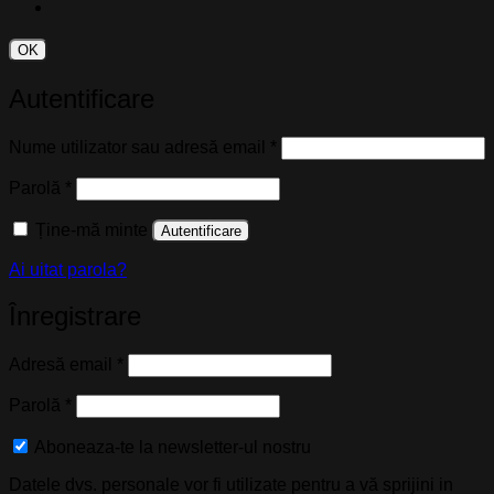
OK
Autentificare
Obligatoriu
Nume utilizator sau adresă email
*
Obligatoriu
Parolă
*
Ține-mă minte
Autentificare
Ai uitat parola?
Înregistrare
Obligatoriu
Adresă email
*
Obligatoriu
Parolă
*
Aboneaza-te la newsletter-ul nostru
Datele dvs. personale vor fi utilizate pentru a vă sprijini in