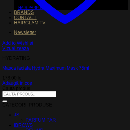
HAIR PARFUM
BRANDS
CONTACT
HAIRGLAM TV
Newsletter
Add to Wishlist
Vizualizeaza
HYDRATING
Masca faciala Hydra Maximum Mask 75ml
178,00
lei
Adaugă în coș
Cauta produs
Caută
după:
CATEGORII PRODUSE
JS
PARFUM PAR
iBROWS