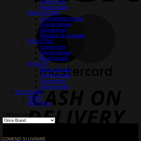
Creme ochi
Masti faciale
REGULATING
M
Concentrate faciale
Creme faciale
Demachiant
Produse de curatare
SENSITIVE
Creme ochi
Creme faciale
Masti faciale
VITALITY
Masca faciala
Creme faciale
Creme ochi
Seruri faciale
D
ACCESORII
PERII
PIEPTANI
Filtrează după
COMENZI SI LIVRARE