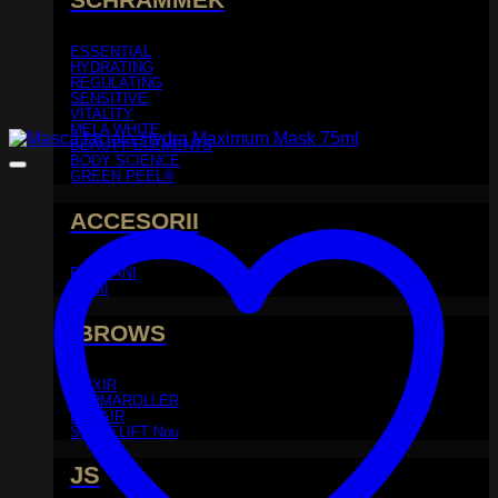
ESSENTIAL
HYDRATING
REGULATING
SENSITIVE
VITALITY
MELA WHITE
BEAUTY ELEMENTS
BODY SCIENCE
GREEN PEEL®
ACCESORII
PIEPTANI
PERII
iBROWS
ELIXIR
DERMAROLLER
REHAIR
SPACELIFT
JS