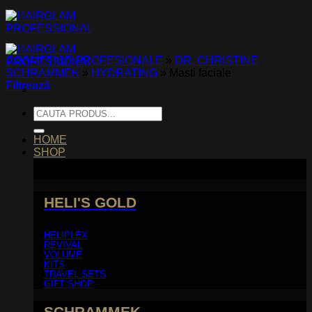
Skip
to
content
COSMETICE PROFESIONALE
»
DR. CHRISTINE
SCHRAMMEK
»
HYDRATING
»
Masti faciale
Filtrează
Caută
după:
HOME
SHOP
HELI'S GOLD
HELIPLEX
REVIVAL
VOLUME
KITS
TRAVEL SETS
GIFT SHOP
SCHRAMMEK