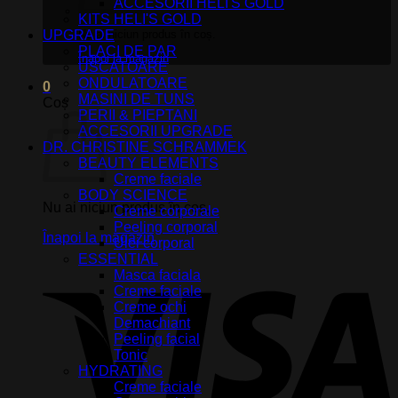
ACCESORII HELI'S GOLD
KITS HELI'S GOLD
UPGRADE
Nu ai niciun produs în coș.
PLACI DE PAR
Înapoi la magazin
USCATOARE
ONDULATOARE
0
MASINI DE TUNS
Coș
PERII & PIEPTANI
ACCESORII UPGRADE
DR. CHRISTINE SCHRAMMEK
BEAUTY ELEMENTS
Creme faciale
BODY SCIENCE
Nu ai niciun produs în coș.
Creme corporale
Peeling corporal
Înapoi la magazin
Ulei corporal
ESSENTIAL
V
Masca faciala
Creme faciale
Creme ochi
Demachiant
Peeling facial
Tonic
HYDRATING
Creme faciale