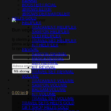
REHAIR
BOOSTER FACIAL
iBROWS ELIXIR
iBROWS DERMAROLLER
HELI'S GOLD
HELIPLEX
TRATAMENT HELIPLEX
Bun venit!
SAMPON HELIPLEX
ULEI HELIPLEX
Iţi oferim o reducere de 10% la
TRAVEL SET HELIPLEX
prima achizitie dacă te abonezi
KIT HELIPLEX
la newsletter.
REVIVAL
SAMPON REVIVAL
MASCA REVIVAL
SER REVIVAL
KIT REVIVAL
TRAVEL SET REVIVAL
VOLUME
TRATAMENT VOLUME
SAMPON VOLUME
BALSAM VOLUME
0,00
lei
0
KIT VOLUME
TRAVEL SET VOLUME
TRAVEL SETS HELI'S GOLD
GIFT SHOP HELI'S GOLD