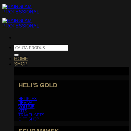
Skip
to
content
Caută
după:
HOME
SHOP
HELI'S GOLD
HELIPLEX
REVIVAL
VOLUME
KITS
TRAVEL SETS
GIFT SHOP
SCHRAMMEK