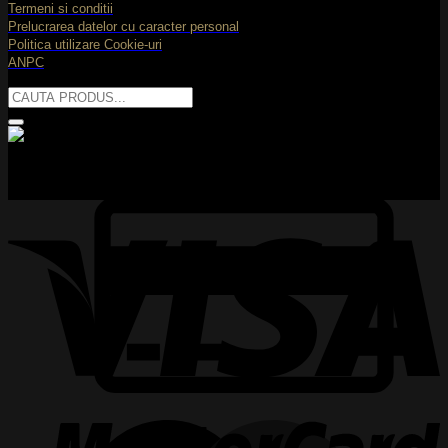
Termeni si conditii
T
Prelucrarea datelor cu caracter personal
Politica utilizare Cookie-uri
ANPC
Caută
după:
C
V
C
2
M
2
M