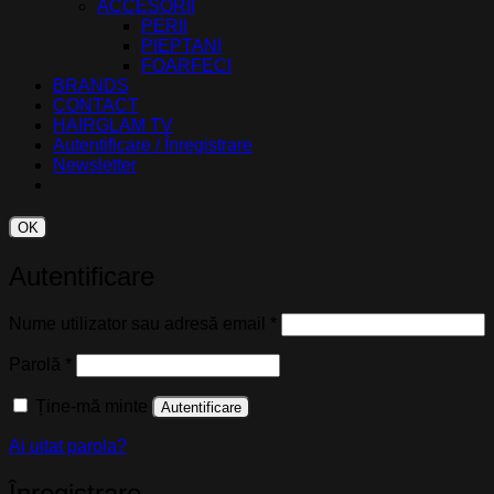
ACCESORII
PERII
PIEPTANI
FOARFECI
BRANDS
CONTACT
HAIRGLAM TV
Autentificare / Înregistrare
Newsletter
OK
Autentificare
Obligatoriu
Nume utilizator sau adresă email
*
Obligatoriu
Parolă
*
Ține-mă minte
Autentificare
Ai uitat parola?
Înregistrare