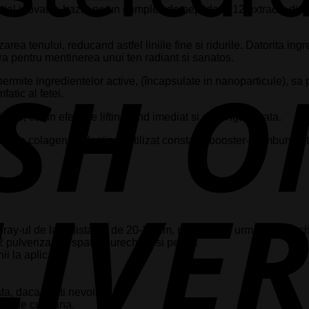
acial inovator, bazat pe un complex de peptide si 12 extracte din 
rea tenului, reducand astfel liniile fine si ridurile. Datorita ing
a pentru mentinerea unui ten radiant si sanatos.
mite ingredientelor active, (încapsulate in nanoparticule), sa p
atic al fetei.
zare, cu un efect de lifting fiind imediat si de lunga durata.
 de colagen si elastina. Utilizat constant, booster-ul imbunatatest
spray-ul de la o distanta de 20-25 cm, respectand urmatoarea s
 pulverizari in spatele urechilor si pe gat
ii la aplicare)
ta, daca simti nevoia
intinde cu mana.