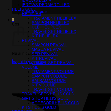
iBROWS ELIXIR
iBROWS DERMAROLLER
Nu ai niciun produs în coș.
HELI'S GOLD
Înapoi la magazin
HELIPLEX
TRATAMENT HELIPLEX
0
SAMPON HELIPLEX
Coș
ULEI HELIPLEX
TRAVEL SET HELIPLEX
KIT HELIPLEX
REVIVAL
SAMPON REVIVAL
MASCA REVIVAL
Nu ai niciun produs în coș.
SER REVIVAL
KIT REVIVAL
Înapoi la magazin
TRAVEL SET REVIVAL
VOLUME
TRATAMENT VOLUME
SAMPON VOLUME
BALSAM VOLUME
KIT VOLUME
TRAVEL SET VOLUME
TRAVEL SETS HELI'S GOLD
GIFT SHOP HELI'S GOLD
ACCESORII HELI'S GOLD
KITS HELI'S GOLD