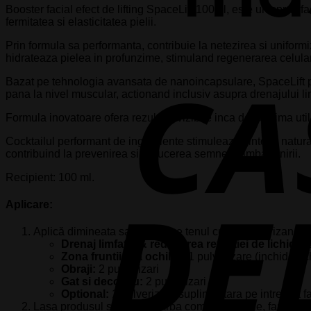
Booster facial efect de lifting SpaceLift 100ml, este un spray f
fermitatea si elasticitatea pielii.
Prin formula sa performanta, contribuie la netezirea si uniformiza
hidrateaza pielea in profunzime, stimuland regenerarea celular
Bazat pe tehnologia avansata de nanoincapsulare, SpaceLift per
pana la nivel muscular, actionand inclusiv asupra drenajului limf
Formula inovatoare ofera rezultate vizibile inca de la prima utili
Cocktailul performant de ingrediente stimuleaza sinteza naturala
contribuind la prevenirea si reducerea semnelor imbatranirii.
Recipient: 100 ml.
Aplicare:
Aplică dimineata sau seara pe tenul curat, pulverizand 
Drenaj limfatic & reducerea retentiei de lichide:
2
Zona fruntii si a ochilor:
1 pulverizare (inchide och
Obraji:
2 pulverizari
Gat si decolteu:
2 pulverizari
Optional:
1 pulverizare suplimentara pe intreaga fa
Lasa produsul sa se absoarba complet in piele, fara a-l 