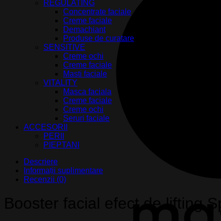
REGULATING
Concentrate faciale
Creme faciale
Demachiant
Produse de curatare
SENSITIVE
Creme ochi
Creme faciale
Masti faciale
VITALITY
Masca faciala
Creme faciale
Creme ochi
Seruri faciale
ACCESORII
PERII
PIEPTANI
Descriere
Informații suplimentare
Recenzii (0)
Booster facial efect de lifting 