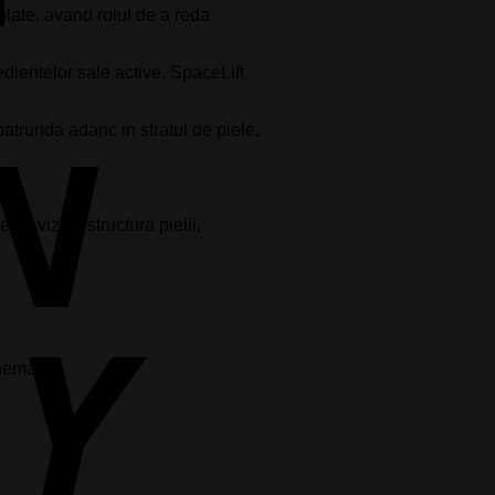
plate, avand rolul de a reda
Cash
On
redientelor sale active, SpaceLift
Delivery
atrunda adanc in stratul de piele,
e vizibil structura pielii,
chema: