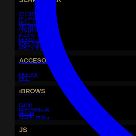
ESSENTIAL
HYDRATING
REGULATING
SENSITIVE
VITALITY
MELA WHITE
BEAUTY ELEMENTS
BODY SCIENCE
GREEN PEEL®
ACCESORII
PIEPTANI
PERII
iBROWS
ELIXIR
DERMAROLLER
REHAIR
SPACELIFT
JS