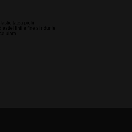
asticitatea pielii
tfel liniile fine si ridurile
celulara