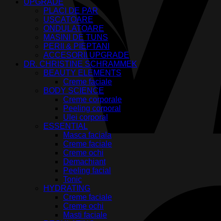
UPGRADE
PLACI DE PAR
USCATOARE
ONDULATOARE
MASINI DE TUNS
PERII & PIEPTANI
ACCESORII UPGRADE
DR. CHRISTINE SCHRAMMEK
BEAUTY ELEMENTS
Creme faciale
BODY SCIENCE
Creme corporale
Peeling corporal
Ulei corporal
ESSENTIAL
Masca faciala
Creme faciale
Creme ochi
Demachiant
Peeling facial
Tonic
HYDRATING
Creme faciale
Creme ochi
Masti faciale