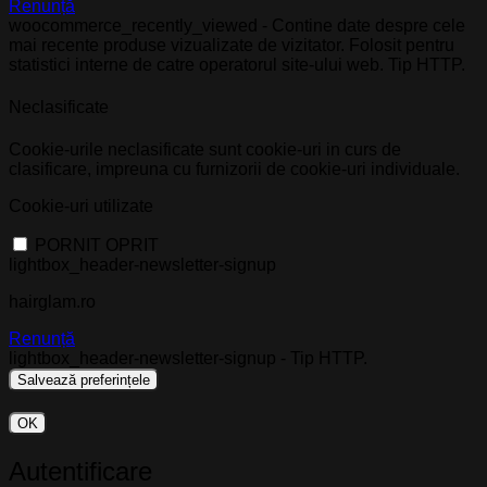
Renunță
woocommerce_recently_viewed - Contine date despre cele
mai recente produse vizualizate de vizitator. Folosit pentru
statistici interne de catre operatorul site-ului web. Tip HTTP.
Neclasificate
Cookie-urile neclasificate sunt cookie-uri in curs de
clasificare, impreuna cu furnizorii de cookie-uri individuale.
Cookie-uri utilizate
PORNIT
OPRIT
lightbox_header-newsletter-signup
hairglam.ro
Renunță
lightbox_header-newsletter-signup - Tip HTTP.
OK
Autentificare