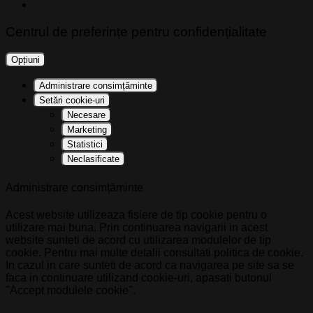
Centrul de preferințe pentru confidențialitate
Opțiuni
Administrare consimțăminte
Setări cookie-uri
Necesare
Marketing
Statistici
Neclasificate
Administrare consimțăminte
Acest website utilizeaza fisiere de tip cookie pentru o
utilizare mai buna. Prin continuarea navigarii in acest
website sunteti de acord cu utilizarea modulelor de tip
cookie. Pentru mai multe detalii consultati politica de cookie.
In cazul in care sunteti de acord ca navigarea pe site sa se
faca in continuare utilizand cookie-uri, apasati butonul
"Accept modulele cookie".