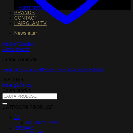
HAIR PARFUM
BRANDS
CONTACT
HAIRGLAM TV
Newsletter
Add to Wishlist
Vizualizeaza
Creme corporale
Protectie solara SPF 50+ Dr.Schrammek 200 ml
168,00
lei
Adaugă în coș
Cauta produs
Caută
după:
CATEGORII PRODUSE
JS
PARFUM PAR
iBROWS