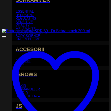
ESSENTIAL
HYDRATING
REGULATING
SENSITIVE
VITALITY
MELA WHITE
BEAUTY ELEMENTS
BODY SCIENCE
GREEN PEEL®
ACCESORII
PIEPTANI
PERII
iBROWS
ELIXIR
DERMAROLLER
REHAIR
SPACELIFT
JS