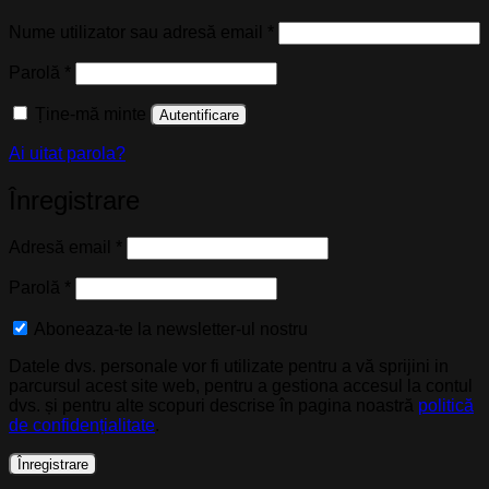
Obligatoriu
Nume utilizator sau adresă email
*
Obligatoriu
Parolă
*
Ține-mă minte
Autentificare
Ai uitat parola?
Înregistrare
Obligatoriu
Adresă email
*
Obligatoriu
Parolă
*
Aboneaza-te la newsletter-ul nostru
Datele dvs. personale vor fi utilizate pentru a vă sprijini in
parcursul acest site web, pentru a gestiona accesul la contul
dvs. și pentru alte scopuri descrise în pagina noastră
politică
de confidențialitate
.
Înregistrare