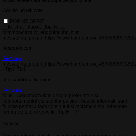
si partile tete care se ocupa de publicitate.
Cookie-uri utilizate
PORNIT
OPRIT
__fb_chat_plugin, _fbp, tk_tc,
common/cavalry_endpoint.php, fr, tr,
messaging_plugin_https://www.hairglam.ro/_4837863990252
facebook.com
Renunță
messaging_plugin_https://www.hairglam.ro/_4837863990252
- Tip HTML.
https://automattic.com/
Renunță
tk_tc - Colecteaza date despre preferintele si
comportamentul vizitatorilor pe site - Aceste informatii sunt
folosite pentru a face continutul si reclamele mai relevante
pentru vizitatorul specific. Tip HTTP.
Statistici
Cookie-urile de statistica ii ajuta pe proprietarii unui site sa