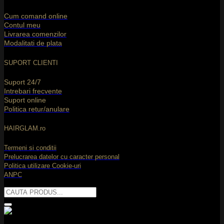
T
Cum comand online
Contul meu
Livrarea comenzilor
Modalitati de plata
SUPORT CLIENTI
Suport 24/7
Intrebari frecvente
Suport online
C
Politica retur/anulare
C
2
HAIRGLAM.ro
Termeni si conditii
Prelucrarea datelor cu caracter personal
Politica utilizare Cookie-uri
ANPC
Caută
după:
M
2