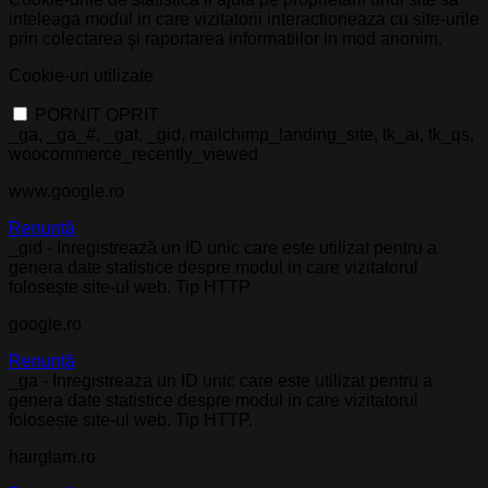
inteleaga modul in care vizitatorii interactioneaza cu site-urile
prin colectarea şi raportarea informatiilor in mod anonim.
Cookie-uri utilizate
PORNIT
OPRIT
_ga, _ga_#, _gat, _gid, mailchimp_landing_site, tk_ai, tk_qs,
woocommerce_recently_viewed
www.google.ro
Renunță
_gid - Inregistrează un ID unic care este utilizat pentru a
genera date statistice despre modul in care vizitatorul
folosește site-ul web. Tip HTTP
google.ro
Renunță
_ga - Inregistreaza un ID unic care este utilizat pentru a
genera date statistice despre modul in care vizitatorul
folosește site-ul web. Tip HTTP.
hairglam.ro