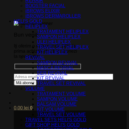
REHAIR
BOOSTER FACIAL
iBROWS ELIXIR
iBROWS DERMAROLLER
HELI'S GOLD
HELIPLEX
TRATAMENT HELIPLEX
Bun venit!
SAMPON HELIPLEX
ULEI HELIPLEX
Iţi oferim o reducere de 10% la
TRAVEL SET HELIPLEX
prima achizitie dacă te abonezi
KIT HELIPLEX
la newsletter.
REVIVAL
SAMPON REVIVAL
MASCA REVIVAL
SER REVIVAL
KIT REVIVAL
TRAVEL SET REVIVAL
VOLUME
TRATAMENT VOLUME
SAMPON VOLUME
BALSAM VOLUME
0,00
lei
0
KIT VOLUME
TRAVEL SET VOLUME
TRAVEL SETS HELI'S GOLD
GIFT SHOP HELI'S GOLD