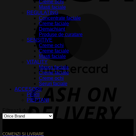
Creme ochi
Masti faciale
REGULATING
M
Concentrate faciale
Creme faciale
Demachiant
Produse de curatare
SENSITIVE
Creme ochi
Creme faciale
Masti faciale
VITALITY
Masca faciala
Creme faciale
Creme ochi
Seruri faciale
D
ACCESORII
PERII
PIEPTANI
Filtrează după
COMENZI SI LIVRARE