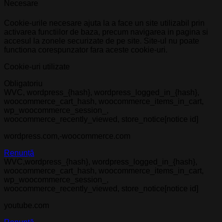
Necesare
Cookie-urile necesare ajuta la a face un site utilizabil prin
activarea functiilor de baza, precum navigarea in pagina si
accesul la zonele securizate de pe site. Site-ul nu poate
functiona corespunzator fara aceste cookie-uri.
Cookie-uri utilizate
Obligatoriu
WVC, wordpress_{hash}, wordpress_logged_in_{hash},
woocommerce_cart_hash, woocommerce_items_in_cart,
wp_woocommerce_session_,
woocommerce_recently_viewed, store_notice[notice id]
wordpress.com,-woocommerce.com
Renunță
WVC,wordpress_{hash}, wordpress_logged_in_{hash},
woocommerce_cart_hash, woocommerce_items_in_cart,
wp_woocommerce_session_,
woocommerce_recently_viewed, store_notice[notice id]
youtube.com