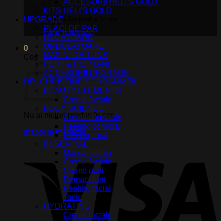
ACCESORII HELI'S GOLD
KITS HELI'S GOLD
UPGRADE
Nu ai niciun produs în coș.
PLACI DE PAR
Înapoi la magazin
USCATOARE
ONDULATOARE
0
MASINI DE TUNS
Coș
PERII & PIEPTANI
ACCESORII UPGRADE
DR. CHRISTINE SCHRAMMEK
BEAUTY ELEMENTS
Creme faciale
BODY SCIENCE
Nu ai niciun produs în coș.
Creme corporale
Peeling corporal
Înapoi la magazin
Ulei corporal
ESSENTIAL
V
Masca faciala
Creme faciale
Creme ochi
Demachiant
Peeling facial
Tonic
HYDRATING
Creme faciale