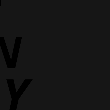
Cash
On
Delivery