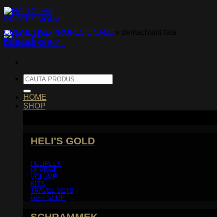
Skip
to
content
COSMETICE PROFESIONALE
»
demachiant fata
Filtrează
Caută
după:
HOME
SHOP
HELI'S GOLD
HELIPLEX
REVIVAL
VOLUME
KITS
TRAVEL SETS
GIFT SHOP
SCHRAMMEK