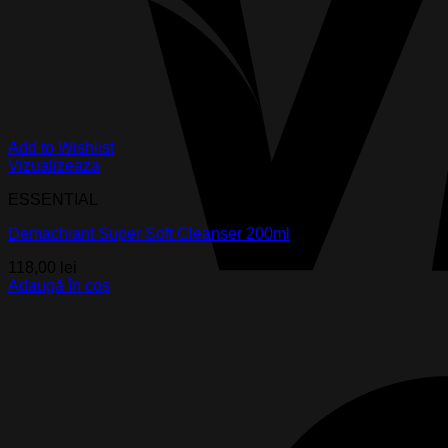
Add to Wishlist
Vizualizeaza
ESSENTIAL
Demachiant Super Soft Cleanser 200ml
118,00
lei
Adaugă în coș