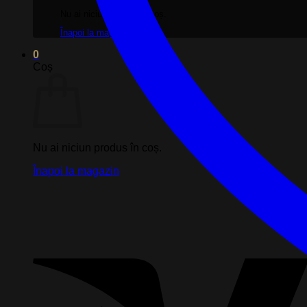
Nu ai niciun produs în coș.
Înapoi la magazin
0
Coș
Nu ai niciun produs în coș.
Înapoi la magazin