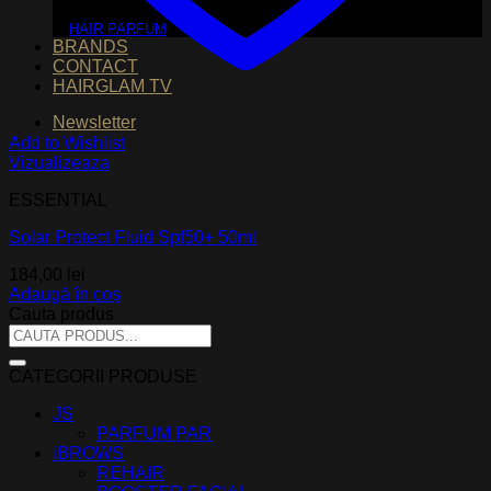
HAIR PARFUM
BRANDS
CONTACT
HAIRGLAM TV
Newsletter
Add to Wishlist
Vizualizeaza
ESSENTIAL
Solar Protect Fluid Spf50+ 50ml
184,00
lei
Adaugă în coș
Cauta produs
Caută
după:
CATEGORII PRODUSE
JS
PARFUM PAR
iBROWS
REHAIR