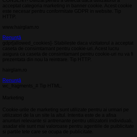
CONSENT- Utilizat pentru a detecta daca utilizatorul a
acceptat categoria marketing in banner cookie. Acest cookie
este necesar pentru conformitate GDPR in website. Tip
HTTP.
www.hairglam.ro
Renunță
gdpr[allowed_cookies]- Stabilește daca vizitatorul a acceptat
caseta de consimtamant pentru cookie-uri. Acest lucru
asigura ca caseta de consimtamant pentru cookie-uri nu va fi
prezentata din nou la reintrare. Tip HTTP.
hairglam.ro
Renunță
wc_fragments_# Tip HTML.
Marketing
Cookie-urile de marketing sunt utilizate pentru ai urmari pe
utilizatori de la un site la altul. Intentia este de a afisa
anunturi relevante si antrenante pentru utilizatorii individuali,
asadar ele sunt mai valoroase pentru agentiile de puiblicitate
si partile tete care se ocupa de publicitate.