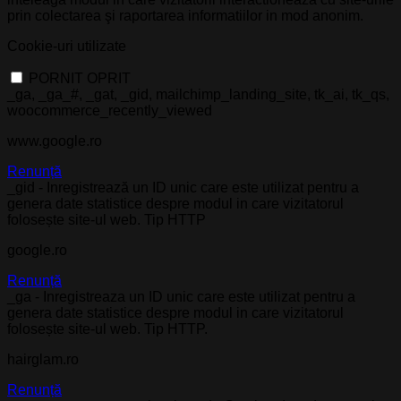
prin colectarea şi raportarea informatiilor in mod anonim.
Cookie-uri utilizate
PORNIT
OPRIT
_ga, _ga_#, _gat, _gid, mailchimp_landing_site, tk_ai, tk_qs,
woocommerce_recently_viewed
www.google.ro
Renunță
_gid - Inregistrează un ID unic care este utilizat pentru a
genera date statistice despre modul in care vizitatorul
folosește site-ul web. Tip HTTP
google.ro
Renunță
_ga - Inregistreaza un ID unic care este utilizat pentru a
genera date statistice despre modul in care vizitatorul
folosește site-ul web. Tip HTTP.
hairglam.ro
Renunță