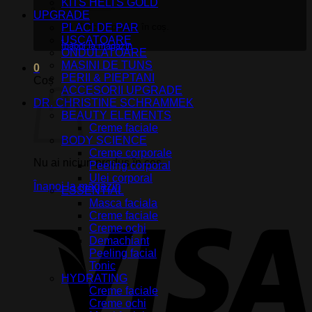
KITS HELI'S GOLD
UPGRADE
PLACI DE PAR
Nu ai niciun produs în coș.
USCATOARE
Înapoi la magazin
ONDULATOARE
MASINI DE TUNS
0
PERII & PIEPTANI
Coș
ACCESORII UPGRADE
DR. CHRISTINE SCHRAMMEK
BEAUTY ELEMENTS
Creme faciale
BODY SCIENCE
Creme corporale
Nu ai niciun produs în coș.
Peeling corporal
Ulei corporal
Înapoi la magazin
ESSENTIAL
Masca faciala
V
Creme faciale
Creme ochi
Demachiant
Peeling facial
Tonic
HYDRATING
Creme faciale
Creme ochi