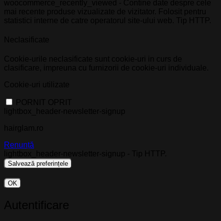
woocommerce_recently_viewed - Contine date despre cele
mai recente produse vizualizate de vizitator. Folosit pentru
statistici interne de catre operatorul site-ului web. Tip HTTP.
Neclasificate
Cookie-urile neclasificate sunt cookie-uri in curs de
clasificare, impreuna cu furnizorii de cookie-uri individuale.
Cookie-uri utilizate
PORNIT
OPRIT
lightbox_header-newsletter-signup
hairglam.ro
Renunță
lightbox_header-newsletter-signup - Tip HTTP.
OK
Autentificare