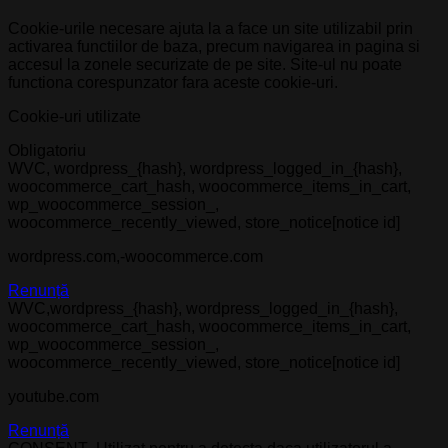
Cookie-urile necesare ajuta la a face un site utilizabil prin
activarea functiilor de baza, precum navigarea in pagina si
accesul la zonele securizate de pe site. Site-ul nu poate
functiona corespunzator fara aceste cookie-uri.
Cookie-uri utilizate
Obligatoriu
WVC, wordpress_{hash}, wordpress_logged_in_{hash},
woocommerce_cart_hash, woocommerce_items_in_cart,
wp_woocommerce_session_,
woocommerce_recently_viewed, store_notice[notice id]
wordpress.com,-woocommerce.com
Renunță
WVC,wordpress_{hash}, wordpress_logged_in_{hash},
woocommerce_cart_hash, woocommerce_items_in_cart,
wp_woocommerce_session_,
woocommerce_recently_viewed, store_notice[notice id]
youtube.com
Renunță