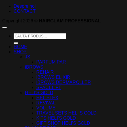
Despre noi
CONTACT
Copyright 2026 ©
HAIRGLAM PROFESSIONAL
Caută
după:
HOME
SHOP
JS
PARFUM PAR
iBROWS
REHAIR
iBROWS ELIXIR
iBROWS DERMAROLLER
SPACELIFT
HELI’S GOLD
HELIPLEX
REVIVAL
VOLUME
TRAVEL SETS HELI’S GOLD
KITS HELI’S GOLD
GIFT SHOP HELI’S GOLD