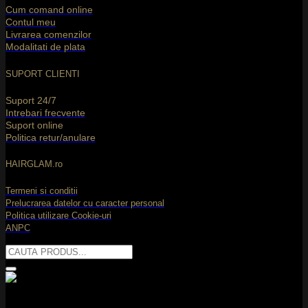
Cum comand online
T
Contul meu
Livrarea comenzilor
Modalitati de plata
SUPORT CLIENTI
Suport 24/7
Intrebari frecvente
Suport online
Politica retur/anulare
C
C
HAIRGLAM.ro
2
Termeni si conditii
Prelucrarea datelor cu caracter personal
Politica utilizare Cookie-uri
ANPC
Caută
după:
M
2