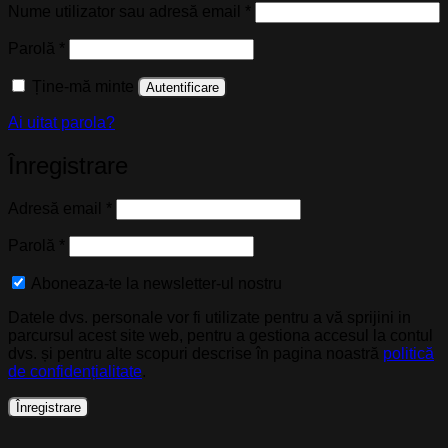
Obligatoriu
Nume utilizator sau adresă email
*
Obligatoriu
Parolă
*
Ține-mă minte
Autentificare
Ai uitat parola?
Înregistrare
Obligatoriu
Adresă email
*
Obligatoriu
Parolă
*
Aboneaza-te la newsletter-ul nostru
Datele dvs. personale vor fi utilizate pentru a vă sprijini in
parcursul acest site web, pentru a gestiona accesul la contul
dvs. și pentru alte scopuri descrise în pagina noastră
politică
de confidențialitate
.
Înregistrare