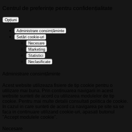
Centrul de preferințe pentru confidențialitate
Opțiuni
Administrare consimțăminte
Setări cookie-uri
Necesare
Marketing
Statistici
Neclasificate
Administrare consimțăminte
Acest website utilizeaza fisiere de tip cookie pentru o
utilizare mai buna. Prin continuarea navigarii in acest
website sunteti de acord cu utilizarea modulelor de tip
cookie. Pentru mai multe detalii consultati politica de cookie.
In cazul in care sunteti de acord ca navigarea pe site sa se
faca in continuare utilizand cookie-uri, apasati butonul
"Accept modulele cookie".
Necesare