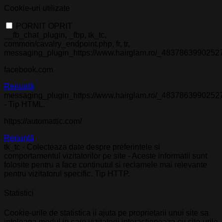
Cookie-uri utilizate
PORNIT
OPRIT
__fb_chat_plugin, _fbp, tk_tc,
common/cavalry_endpoint.php, fr, tr,
messaging_plugin_https://www.hairglam.ro/_4837863990252
facebook.com
Renunță
messaging_plugin_https://www.hairglam.ro/_4837863990252
- Tip HTML.
https://automattic.com/
Renunță
tk_tc - Colecteaza date despre preferintele si
comportamentul vizitatorilor pe site - Aceste informatii sunt
folosite pentru a face continutul si reclamele mai relevante
pentru vizitatorul specific. Tip HTTP.
Statistici
Cookie-urile de statistica ii ajuta pe proprietarii unui site sa
inteleaga modul in care vizitatorii interactioneaza cu site-urile