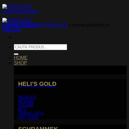
Skip
to
content
COSMETICE PROFESIONALE
»
crema protectie uv
Filtrează
Caută
după:
HOME
SHOP
HELI'S GOLD
HELIPLEX
REVIVAL
VOLUME
KITS
TRAVEL SETS
GIFT SHOP
SCHRAMMEK