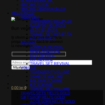
BOOSTER FACIAL
iBROWS ELIXIR
iBROWS DERMAROLLER
HELI'S GOLD
HELIPLEX
TRATAMENT HELIPLEX
SAMPON HELIPLEX
Bun venit!
ULEI HELIPLEX
TRAVEL SET HELIPLEX
Iţi oferim o reducere de 10% la
KIT HELIPLEX
prima achizitie dacă te abonezi
REVIVAL
la newsletter.
SAMPON REVIVAL
MASCA REVIVAL
SER REVIVAL
KIT REVIVAL
TRAVEL SET REVIVAL
VOLUME
TRATAMENT VOLUME
SAMPON VOLUME
BALSAM VOLUME
KIT VOLUME
0,00
lei
0
TRAVEL SET VOLUME
TRAVEL SETS HELI'S GOLD
GIFT SHOP HELI'S GOLD
ACCESORII HELI'S GOLD