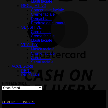
Masti faciale
REGULATING
Concentrate faciale
M
Creme faciale
Demachiant
Produse de curatare
SENSITIVE
Creme ochi
Creme faciale
Masti faciale
VITALITY
Masca faciala
Creme faciale
Creme ochi
Seruri faciale
ACCESORII
D
PERII
PIEPTANI
Filtrează după
COMENZI SI LIVRARE