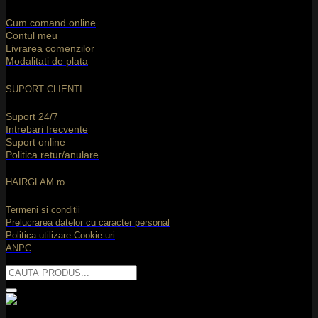
T
Cum comand online
Contul meu
Livrarea comenzilor
Modalitati de plata
SUPORT CLIENTI
Suport 24/7
Intrebari frecvente
Suport online
C
Politica retur/anulare
C
2
HAIRGLAM.ro
Termeni si conditii
Prelucrarea datelor cu caracter personal
Politica utilizare Cookie-uri
ANPC
Caută
după:
M
2