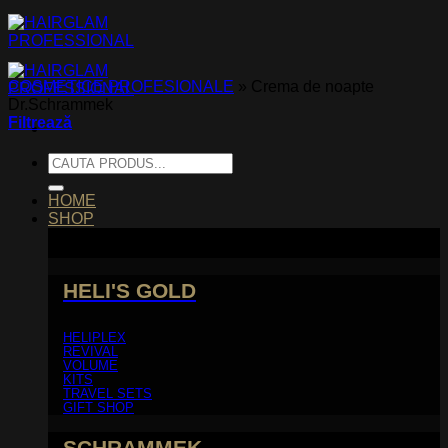
Skip
to
content
COSMETICE PROFESIONALE
»
Crema de noapte
Dr.Schrammek
Filtrează
Caută
după:
HOME
SHOP
HELI'S GOLD
HELIPLEX
REVIVAL
VOLUME
KITS
TRAVEL SETS
GIFT SHOP
SCHRAMMEK