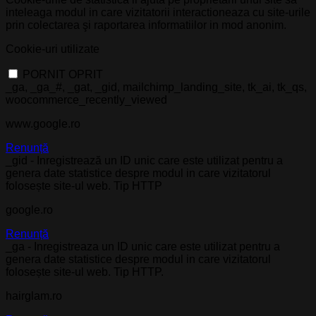
inteleaga modul in care vizitatorii interactioneaza cu site-urile
prin colectarea şi raportarea informatiilor in mod anonim.
Cookie-uri utilizate
PORNIT
OPRIT
_ga, _ga_#, _gat, _gid, mailchimp_landing_site, tk_ai, tk_qs,
woocommerce_recently_viewed
www.google.ro
Renunță
_gid - Inregistrează un ID unic care este utilizat pentru a
genera date statistice despre modul in care vizitatorul
folosește site-ul web. Tip HTTP
google.ro
Renunță
_ga - Inregistreaza un ID unic care este utilizat pentru a
genera date statistice despre modul in care vizitatorul
folosește site-ul web. Tip HTTP.
hairglam.ro