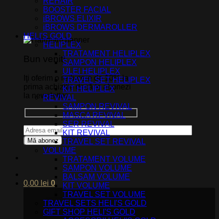
REHAIR
BOOSTER FACIAL
iBROWS ELIXIR
iBROWS DERMAROLLER
HELI'S GOLD
HELIPLEX
TRATAMENT HELIPLEX
Bun venit!
SAMPON HELIPLEX
ULEI HELIPLEX
Iţi oferim o reducere de 10% la
TRAVEL SET HELIPLEX
prima achizitie dacă te abonezi
KIT HELIPLEX
la newsletter.
REVIVAL
SAMPON REVIVAL
MASCA REVIVAL
SER REVIVAL
KIT REVIVAL
TRAVEL SET REVIVAL
VOLUME
TRATAMENT VOLUME
SAMPON VOLUME
BALSAM VOLUME
0,00
lei
0
KIT VOLUME
TRAVEL SET VOLUME
TRAVEL SETS HELI'S GOLD
GIFT SHOP HELI'S GOLD