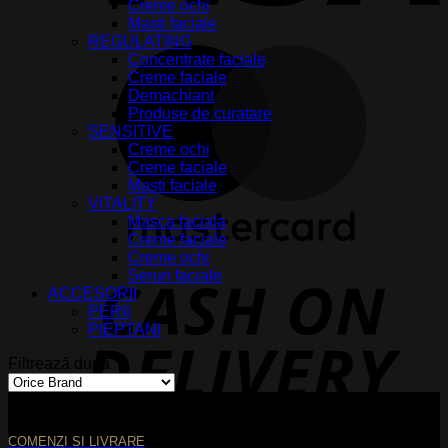
Creme ochi
Masti faciale
REGULATING
M
Concentrate faciale
Creme faciale
Demachiant
Produse de curatare
SENSITIVE
Creme ochi
Creme faciale
Masti faciale
VITALITY
Masca faciala
Creme faciale
Creme ochi
Seruri faciale
D
ACCESORII
PERII
PIEPTANI
Filtrează după
COMENZI SI LIVRARE