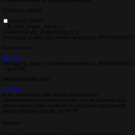
si partile tete care se ocupa de publicitate.
Cookie-uri utilizate
PORNIT
OPRIT
__fb_chat_plugin, _fbp, tk_tc,
common/cavalry_endpoint.php, fr, tr,
messaging_plugin_https://www.hairglam.ro/_4837863990252
facebook.com
Renunță
messaging_plugin_https://www.hairglam.ro/_4837863990252
- Tip HTML.
https://automattic.com/
Renunță
tk_tc - Colecteaza date despre preferintele si
comportamentul vizitatorilor pe site - Aceste informatii sunt
folosite pentru a face continutul si reclamele mai relevante
pentru vizitatorul specific. Tip HTTP.
Statistici
Cookie-urile de statistica ii ajuta pe proprietarii unui site sa