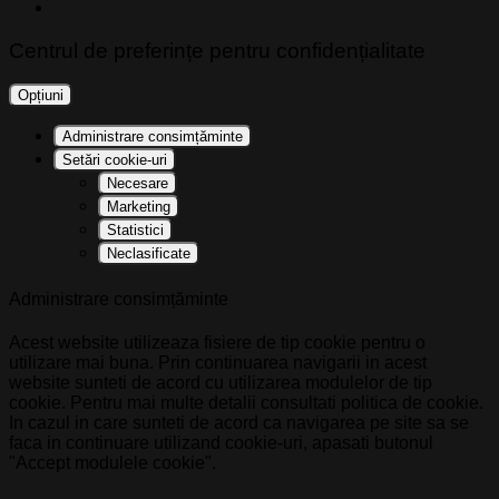
Centrul de preferințe pentru confidențialitate
Opțiuni
Administrare consimțăminte
Setări cookie-uri
Necesare
Marketing
Statistici
Neclasificate
Administrare consimțăminte
Acest website utilizeaza fisiere de tip cookie pentru o
utilizare mai buna. Prin continuarea navigarii in acest
website sunteti de acord cu utilizarea modulelor de tip
cookie. Pentru mai multe detalii consultati politica de cookie.
In cazul in care sunteti de acord ca navigarea pe site sa se
faca in continuare utilizand cookie-uri, apasati butonul
"Accept modulele cookie".