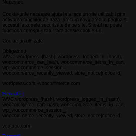
Necesare
Cookie-urile necesare ajuta la a face un site utilizabil prin
activarea functiilor de baza, precum navigarea in pagina si
accesul la zonele securizate de pe site. Site-ul nu poate
functiona corespunzator fara aceste cookie-uri.
Cookie-uri utilizate
Obligatoriu
WVC, wordpress_{hash}, wordpress_logged_in_{hash},
woocommerce_cart_hash, woocommerce_items_in_cart,
wp_woocommerce_session_,
woocommerce_recently_viewed, store_notice[notice id]
wordpress.com,-woocommerce.com
Renunță
WVC,wordpress_{hash}, wordpress_logged_in_{hash},
woocommerce_cart_hash, woocommerce_items_in_cart,
wp_woocommerce_session_,
woocommerce_recently_viewed, store_notice[notice id]
youtube.com