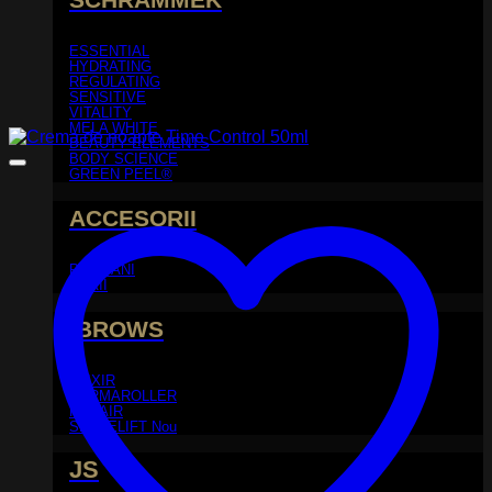
ESSENTIAL
HYDRATING
REGULATING
SENSITIVE
VITALITY
MELA WHITE
BEAUTY ELEMENTS
BODY SCIENCE
GREEN PEEL®
ACCESORII
PIEPTANI
PERII
iBROWS
ELIXIR
DERMAROLLER
REHAIR
SPACELIFT
JS