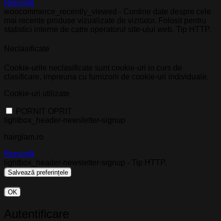
Renunță
woocommerce_recently_viewed - Contine date despre cele
mai recente produse vizualizate de vizitator. Folosit pentru
statistici interne de catre operatorul site-ului web. Tip HTTP.
Neclasificate
Cookie-urile neclasificate sunt cookie-uri in curs de
clasificare, impreuna cu furnizorii de cookie-uri individuale.
Cookie-uri utilizate
PORNIT
OPRIT
lightbox_header-newsletter-signup
hairglam.ro
Renunță
lightbox_header-newsletter-signup - Tip HTTP.
OK
Autentificare