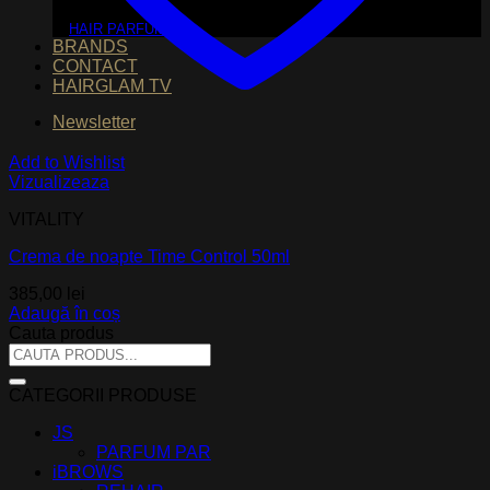
HAIR PARFUM
BRANDS
CONTACT
HAIRGLAM TV
Newsletter
Add to Wishlist
Vizualizeaza
VITALITY
Crema de noapte Time Control 50ml
385,00
lei
Adaugă în coș
Cauta produs
Caută
după:
CATEGORII PRODUSE
JS
PARFUM PAR
iBROWS