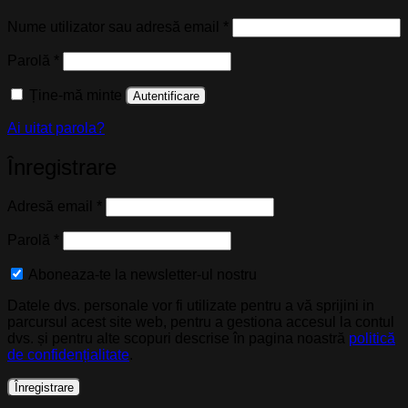
Obligatoriu
Nume utilizator sau adresă email
*
Obligatoriu
Parolă
*
Ține-mă minte
Autentificare
Ai uitat parola?
Înregistrare
Obligatoriu
Adresă email
*
Obligatoriu
Parolă
*
Aboneaza-te la newsletter-ul nostru
Datele dvs. personale vor fi utilizate pentru a vă sprijini in
parcursul acest site web, pentru a gestiona accesul la contul
dvs. și pentru alte scopuri descrise în pagina noastră
politică
de confidențialitate
.
Înregistrare