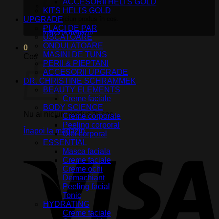
ACCESORII HELI'S GOLD
KITS HELI'S GOLD
UPGRADE
Nu ai niciun produs în coș.
PLACI DE PAR
Înapoi la magazin
USCATOARE
ONDULATOARE
0
MASINI DE TUNS
Coș
PERII & PIEPTANI
ACCESORII UPGRADE
DR. CHRISTINE SCHRAMMEK
BEAUTY ELEMENTS
Creme faciale
BODY SCIENCE
Nu ai niciun produs în coș.
Creme corporale
Peeling corporal
Înapoi la magazin
Ulei corporal
ESSENTIAL
V
Masca faciala
Creme faciale
Creme ochi
Demachiant
Peeling facial
Tonic
HYDRATING
Creme faciale