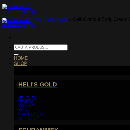
Skip
to
content
COSMETICE PROFESIONALE
»
CelluContour Body Cream 
Filtrează
Caută
după:
HOME
SHOP
HELI'S GOLD
HELIPLEX
REVIVAL
VOLUME
KITS
TRAVEL SETS
GIFT SHOP
SCHRAMMEK