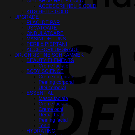
GIFT SHOP HELI'S GOLD
ACCESORII HELI'S GOLD
KITS HELI'S GOLD
UPGRADE
PLACI DE PAR
USCATOARE
ONDULATOARE
MASINI DE TUNS
PERII & PIEPTANI
ACCESORII UPGRADE
DR. CHRISTINE SCHRAMMEK
BEAUTY ELEMENTS
Creme faciale
BODY SCIENCE
Creme corporale
Peeling corporal
Ulei corporal
ESSENTIAL
Masca faciala
Creme faciale
Creme ochi
Demachiant
Peeling facial
Tonic
HYDRATING