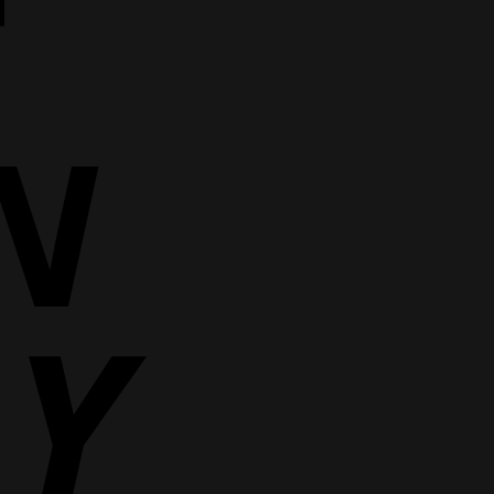
Cash
On
Delivery