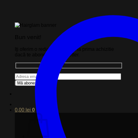
Bun venit!
Iţi oferim o reducere de 10% la prima achizitie
dacă te abonezi la newsletter.
0,00
lei
0