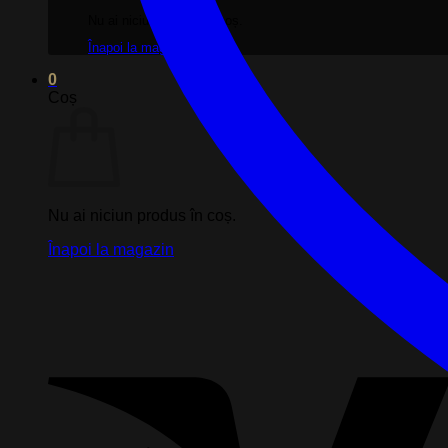
Nu ai niciun produs în coș.
Înapoi la magazin
0
Coș
Nu ai niciun produs în coș.
Înapoi la magazin