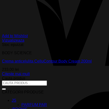
Add to Wishlist
Vizualizeaza
Stoc epuizat
BODY SCIENCE
Crema anticelulita CelluContour Body Cream 200ml
233,00
lei
Citește mai mult
Cauta produs
Caută
după:
CATEGORII PRODUSE
JS
PARFUM PAR