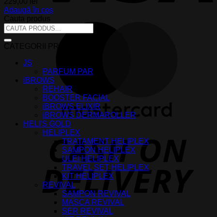
229,00
lei
Adaugă în coș
Cauta produs
M
Caută
după:
CATEGORII PRODUSE
JS
PARFUM PAR
iBROWS
REHAIR
BOOSTER FACIAL
iBROWS ELIXIR
iBROWS DERMAROLLER
HELI'S GOLD
HELIPLEX
D
TRATAMENT HELIPLEX
SAMPON HELIPLEX
ULEI HELIPLEX
TRAVEL SET HELIPLEX
KIT HELIPLEX
REVIVAL
SAMPON REVIVAL
MASCA REVIVAL
SER REVIVAL