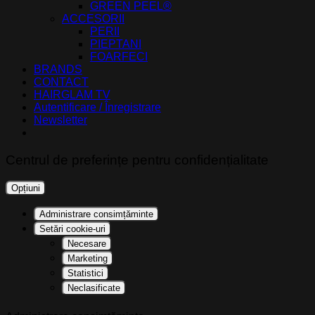
GREEN PEEL®
ACCESORII
PERII
PIEPTANI
FOARFECI
BRANDS
CONTACT
HAIRGLAM TV
Autentificare / Înregistrare
Newsletter
Centrul de preferințe pentru confidențialitate
Opțiuni
Administrare consimțăminte
Setări cookie-uri
Necesare
Marketing
Statistici
Neclasificate