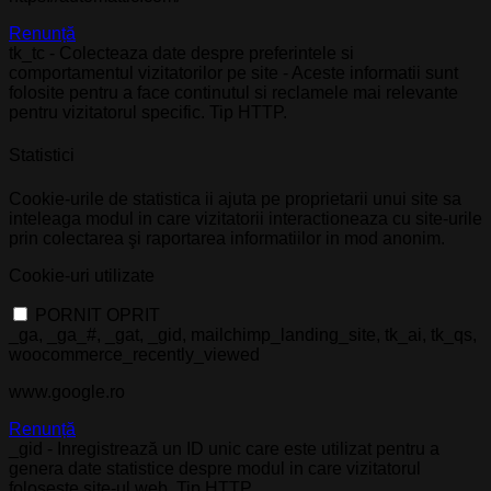
Renunță
tk_tc - Colecteaza date despre preferintele si
comportamentul vizitatorilor pe site - Aceste informatii sunt
folosite pentru a face continutul si reclamele mai relevante
pentru vizitatorul specific. Tip HTTP.
Statistici
Cookie-urile de statistica ii ajuta pe proprietarii unui site sa
inteleaga modul in care vizitatorii interactioneaza cu site-urile
prin colectarea şi raportarea informatiilor in mod anonim.
Cookie-uri utilizate
PORNIT
OPRIT
_ga, _ga_#, _gat, _gid, mailchimp_landing_site, tk_ai, tk_qs,
woocommerce_recently_viewed
www.google.ro
Renunță
_gid - Inregistrează un ID unic care este utilizat pentru a
genera date statistice despre modul in care vizitatorul
folosește site-ul web. Tip HTTP