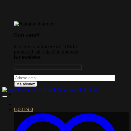
Bun venit!
Iţi oferim o reducere de 10% la
prima achizitie dacă te abonezi
la newsletter.
0,00
lei
0