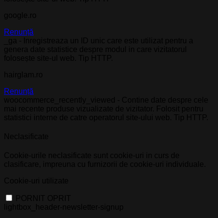
google.ro
Renunță
_ga - Inregistreaza un ID unic care este utilizat pentru a
genera date statistice despre modul in care vizitatorul
folosește site-ul web. Tip HTTP.
hairglam.ro
Renunță
woocommerce_recently_viewed - Contine date despre cele
mai recente produse vizualizate de vizitator. Folosit pentru
statistici interne de catre operatorul site-ului web. Tip HTTP.
Neclasificate
Cookie-urile neclasificate sunt cookie-uri in curs de
clasificare, impreuna cu furnizorii de cookie-uri individuale.
Cookie-uri utilizate
PORNIT
OPRIT
lightbox_header-newsletter-signup