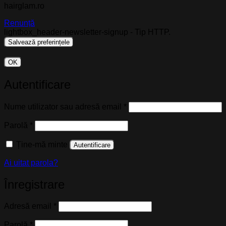
hairglam.ro
Renunță
lightbox_header-newsletter-signup - Tip HTTP.
OK
Autentificare
Obligatoriu
Nume utilizator sau adresă email
*
Obligatoriu
Parolă
*
Ține-mă minte
Autentificare
Ai uitat parola?
Înregistrare
Obligatoriu
Adresă email
*
Obligatoriu
Parolă
*