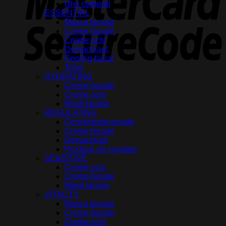
Ulei corporal
ESSENTIAL
Masca faciala
Creme faciale
Creme ochi
Demachiant
Peeling facial
Tonic
HYDRATING
Creme faciale
Creme ochi
Masti faciale
REGULATING
Concentrate faciale
Creme faciale
Demachiant
Produse de curatare
SENSITIVE
Creme ochi
Creme faciale
Masti faciale
VITALITY
Masca faciala
Creme faciale
Creme ochi