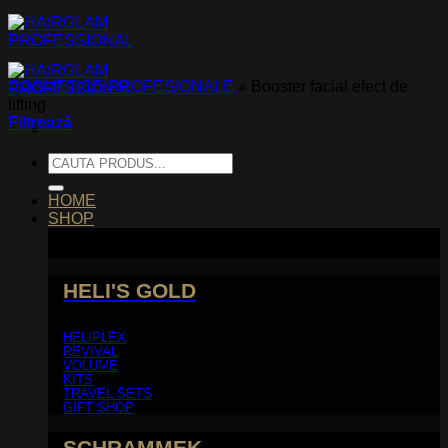
Skip
to
content
COSMETICE PROFESIONALE
»
Booster facial efect de
lifting
Filtrează
Caută
după:
HOME
SHOP
HELI'S GOLD
HELIPLEX
REVIVAL
VOLUME
KITS
TRAVEL SETS
GIFT SHOP
SCHRAMMEK