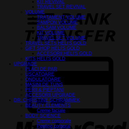
KIT REVIVAL
T
TRAVEL SET REVIVAL
VOLUME
TRATAMENT VOLUME
SAMPON VOLUME
BALSAM VOLUME
KIT VOLUME
TRAVEL SET VOLUME
TRAVEL SETS HELI'S GOLD
GIFT SHOP HELI'S GOLD
ACCESORII HELI'S GOLD
KITS HELI'S GOLD
C
UPGRADE
C
PLACI DE PAR
2
USCATOARE
ONDULATOARE
MASINI DE TUNS
PERII & PIEPTANI
ACCESORII UPGRADE
DR. CHRISTINE SCHRAMMEK
BEAUTY ELEMENTS
Creme faciale
BODY SCIENCE
M
Creme corporale
2
Peeling corporal