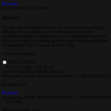
Renunță
wc_fragments_# Tip HTML.
Marketing
Cookie-urile de marketing sunt utilizate pentru ai urmari pe
utilizatori de la un site la altul. Intentia este de a afisa
anunturi relevante si antrenante pentru utilizatorii individuali,
asadar ele sunt mai valoroase pentru agentiile de puiblicitate
si partile tete care se ocupa de publicitate.
Cookie-uri utilizate
PORNIT
OPRIT
__fb_chat_plugin, _fbp, tk_tc,
common/cavalry_endpoint.php, fr, tr,
messaging_plugin_https://www.hairglam.ro/_4837863990252
facebook.com
Renunță
messaging_plugin_https://www.hairglam.ro/_4837863990252
- Tip HTML.
https://automattic.com/