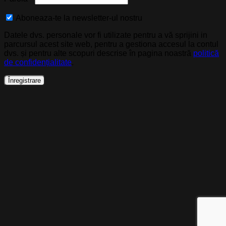
Aboneaza-te la newsletter-ul nostru
Datele dvs. personale vor fi utilizate pentru a vă sprijini in
parcursul acest site web, pentru a gestiona accesul la contul
dvs. și pentru alte scopuri descrise în pagina noastră
politică
de confidențialitate
.
Înregistrare