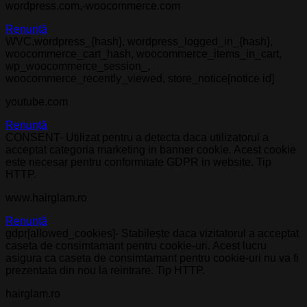
wordpress.com,-woocommerce.com
Renunță
WVC,wordpress_{hash}, wordpress_logged_in_{hash},
woocommerce_cart_hash, woocommerce_items_in_cart,
wp_woocommerce_session_,
woocommerce_recently_viewed, store_notice[notice id]
youtube.com
Renunță
CONSENT- Utilizat pentru a detecta daca utilizatorul a
acceptat categoria marketing in banner cookie. Acest cookie
este necesar pentru conformitate GDPR in website. Tip
HTTP.
www.hairglam.ro
Renunță
gdpr[allowed_cookies]- Stabilește daca vizitatorul a acceptat
caseta de consimtamant pentru cookie-uri. Acest lucru
asigura ca caseta de consimtamant pentru cookie-uri nu va fi
prezentata din nou la reintrare. Tip HTTP.
hairglam.ro