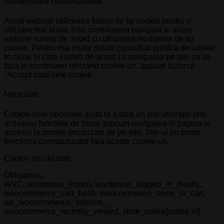
Administrare consimțăminte
Acest website utilizeaza fisiere de tip cookie pentru o
utilizare mai buna. Prin continuarea navigarii in acest
website sunteti de acord cu utilizarea modulelor de tip
cookie. Pentru mai multe detalii consultati politica de cookie.
In cazul in care sunteti de acord ca navigarea pe site sa se
faca in continuare utilizand cookie-uri, apasati butonul
"Accept modulele cookie".
Necesare
Cookie-urile necesare ajuta la a face un site utilizabil prin
activarea functiilor de baza, precum navigarea in pagina si
accesul la zonele securizate de pe site. Site-ul nu poate
functiona corespunzator fara aceste cookie-uri.
Cookie-uri utilizate
Obligatoriu
WVC, wordpress_{hash}, wordpress_logged_in_{hash},
woocommerce_cart_hash, woocommerce_items_in_cart,
wp_woocommerce_session_,
woocommerce_recently_viewed, store_notice[notice id]