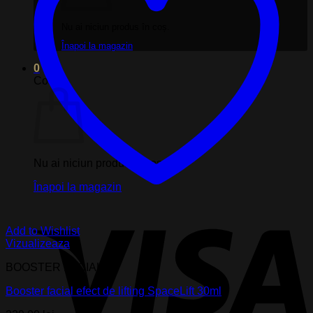
Nu ai niciun produs în coș.
Înapoi la magazin
0
Coș
Nu ai niciun produs în coș.
Înapoi la magazin
V
Add to Wishlist
Vizualizeaza
BOOSTER FACIAL
Booster facial efect de lifting SpaceLift 30ml